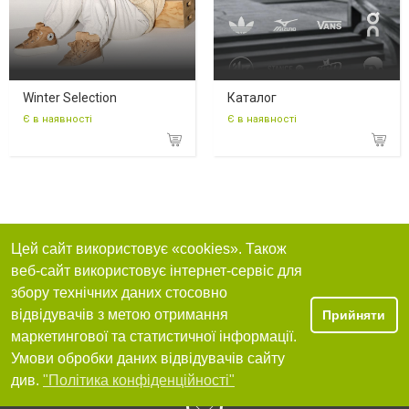
Winter Selection
Каталог
Є в наявності
Є в наявності
Цей сайт використовує «cookies». Також
веб-сайт використовує інтернет-сервіс для
збору технічних даних стосовно
відвідувачів з метою отримання
Прийняти
маркетингової та статистичної інформації.
Умови обробки даних відвідувачів сайту
див.
"Політика конфіденційності"