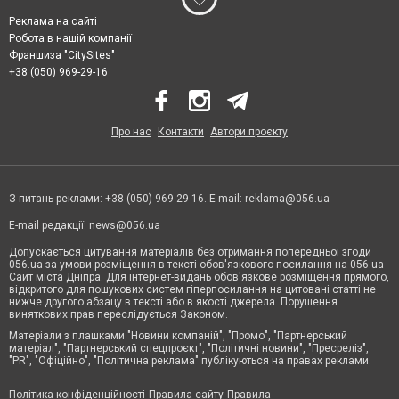
Реклама на сайті
Робота в нашій компанії
Франшиза "CitySites"
+38 (050) 969-29-16
Про нас
Контакти
Автори проєкту
З питань реклами: +38 (050) 969-29-16. E-mail:
reklama@056.ua
E-mail редакції:
news@056.ua
Допускається цитування матеріалів без отримання попередньої згоди
056.ua за умови розміщення в тексті обов'язкового посилання на 056.ua -
Сайт міста Дніпра. Для інтернет-видань обов'язкове розміщення прямого,
відкритого для пошукових систем гіперпосилання на цитовані статті не
нижче другого абзацу в тексті або в якості джерела. Порушення
виняткових прав переслідується Законом.
Матеріали з плашками "Новини компаній", "Промо", "Партнерський
матеріал", "Партнерський спецпроєкт", "Політичні новини", "Пресреліз",
"PR", "Офіційно", "Політична реклама" публікуються на правах реклами.
Політика конфіденційності
Правила сайту
Правила